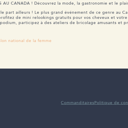
 CANADA ! Découvrez la mode, la gastronomie et le plaisi
lle part ailleurs ! Le plus grand événement de ce genre au C
 profitez de mini relookings gratuits pour vos cheveux et votr
odium, participez à des ateliers de bricolage amusants et pro
alon national de la femme
Commanditaires
Politique de con