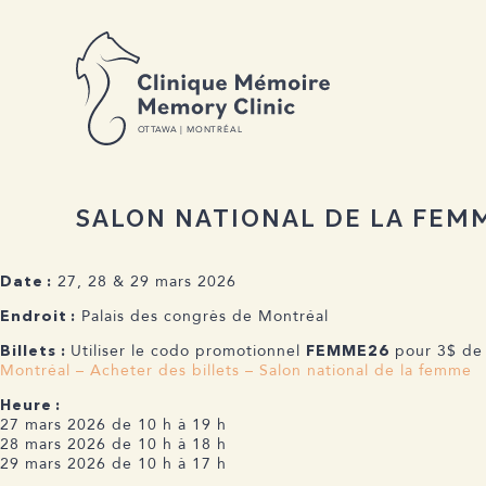
C M
M C
RETOUR AUX ACTUALITÉS
O
T
T
A
W
A | MONTRÉAL
SALON NATIONAL DE LA FE
27, 28 & 29 mars 2026
Date :
Palais des congrès de Montréal
Endroit :
Utiliser le codo promotionnel
pour 3$ de r
Billets :
FEMME26
Montréal – Acheter des billets – Salon national de la femme
Heure :
27 mars 2026 de 10 h à 19 h
28 mars 2026 de 10 h à 18 h
29 mars 2026 de 10 h à 17 h