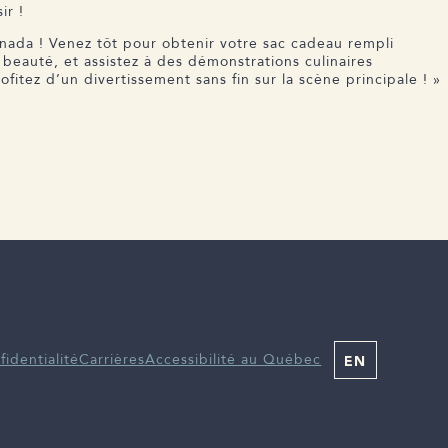
r !
anada ! Venez tôt pour obtenir votre sac cadeau rempli
e beauté, et assistez à des démonstrations culinaires
fitez d’un divertissement sans fin sur la scène principale ! »
fidentialité
Carrières
Accessibilité au Québec
EN