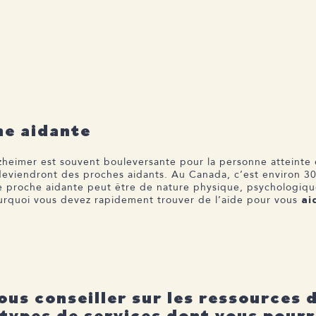
he aidante
zheimer est souvent bouleversante pour la personne atteinte 
deviendront des proches aidants. Au Canada, c’est environ 3
ne proche aidante peut être de nature physique, psychologiqu
ourquoi vous devez rapidement trouver de l’aide pour vous
ai
ous conseiller sur les ressources d
 types de services dont vous pourri