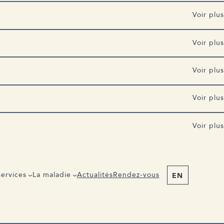
Voir plus
Voir plus
culiers/programme-communautaire-benevoles-matiere-
des-et-le-soutien/un-ami-ou-un-membre-de-ma-famille-est-
Voir plus
Voir plus
Voir plus
revention-101
Voir plus
ervices
La maladie
Actualités
Rendez-vous
EN
Voir plus
Voir plus