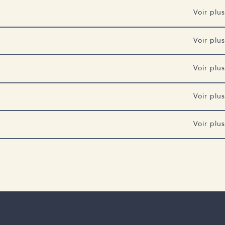
Voir plus
Voir plus
7128-853470093.1664907128
Voir plus
Voir plus
-les-troubles-neurocognitifs/bibliotheque-nationale
Voir plus
ects_the_brain
ie-d-alzheimer/