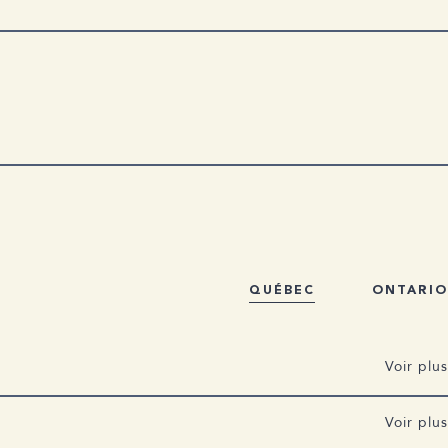
ir un soutien à celles et ceux qui aident une personne
 de leur entourage et aux professionnelles et professionnels
’est confidentiel et gratuit.
Alzheimer et des autres troubles neurocognitifs et
vec des partenaires qui vous permettent de recevoir des
QUÉBEC
ONTARIO
Voir plus
Voir plus