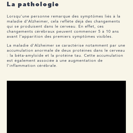
La pathologie
Lorsqu’une personne remarque des symptômes liés à la
maladie d’Alzheimer, cela reflète déjà des changements
qui se produisent dans le cerveau. En effet, ces
changements cérébraux peuvent commencer 5 à 10 ans
avant l’apparition des premiers symptômes visibles.
La maladie d’Alzheimer se caractérise notamment par une
accumulation anormale de deux protéines dans le cerveau
: la bêta-amyloïde et la protéine tau. Cette accumulation
est également associée à une augmentation de
l’inflammation cérébrale.