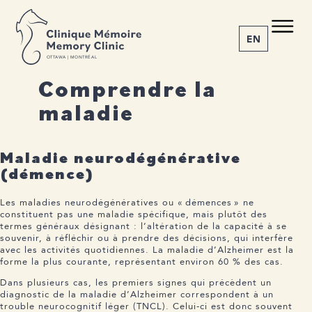
C M
M C
EN
O
T
T
A
W
A | MONTRÉAL
Comprendre la
maladie
1-855-777-4073
Accueil
À propos
Maladie neurodégénérative
Nos services
(démence)
La maladie
Actualités
Les maladies neurodégénératives ou « démences » ne
constituent pas une maladie spécifique, mais plutôt des
Rendez-vous
termes généraux désignant : l’altération de la capacité à se
souvenir, à réfléchir ou à prendre des décisions, qui interfère
avec les activités quotidiennes. La maladie d’Alzheimer est la
forme la plus courante, représentant environ 60 % des cas.
Dans plusieurs cas, les premiers signes qui précèdent un
diagnostic de la maladie d’Alzheimer correspondent à un
trouble neurocognitif léger (TNCL). Celui-ci est donc souvent