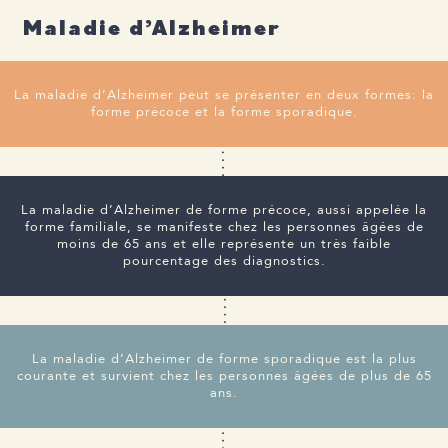
Maladie d’Alzheimer
La maladie d’Alzheimer peut se présenter en deux formes: la
forme précoce et la forme sporadique.
La maladie d’Alzheimer de forme précoce, aussi appelée la
forme familiale, se manifeste chez les personnes âgées de
moins de 65 ans et elle représente un très faible
pourcentage des diagnostics.
La maladie d’Alzheimer de forme sporadique est la plus
courante et survient chez les personnes âgées de plus de 65
ans.