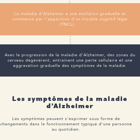
La maladie d’Alzheimer a une évolution graduelle et
commence par l’apparition d’un trouble cognitif léger
(TNCL).
Avec la progression de la maladie d’Alzheimer, des zones du
cerveau dégénèrent, entraînant une perte cellulaire et une
aggravation graduelle des symptômes de la maladie.
Les symptômes de la maladie
d’Alzheimer
Les symptômes peuvent s’exprimer sous forme de
changements dans le fonctionnement typique d’une personne
au quotidien.