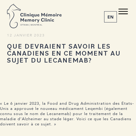
RETOUR AUX ACTUALITÉS
C M
M C
Partager l’article
EN
O
T
T
A
W
A | MONTRÉAL
12 JANVIER 2023
QUE DEVRAIENT SAVOIR LES
1-855-777-4073
CANADIENS EN CE MOMENT AU
Accueil
SUJET DU LECANEMAB?
À propos
Nos services
La maladie
Actualités
Rendez-vous
« Le 6 janvier 2023, la Food and Drug Administration des États-
Unis a approuvé le nouveau médicament Leqembi (également
connu sous le nom de Lecanemab) pour le traitement de la
maladie d’Alzheimer au stade léger. Voici ce que les Canadiens
doivent savoir à ce sujet. »