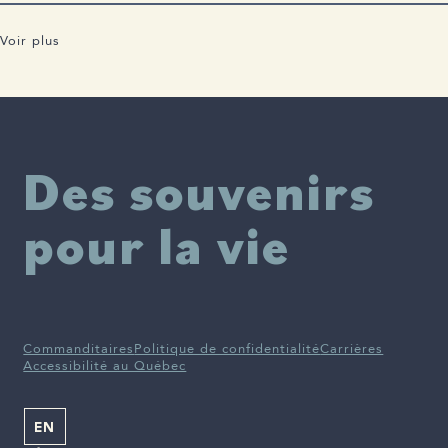
Voir plus
Société Alzheimer du Canada
, 12 janvier 2023
Des souvenirs
pour la vie
Commanditaires
Politique de confidentialité
Carrières
Accessibilité au Québec
EN