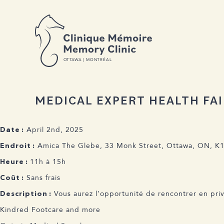
C M
M C
RETOUR AUX ACTUALITÉS
O
T
T
A
W
A | MONTRÉAL
MEDICAL EXPERT HEALTH FAI
April 2nd, 2025
Date :
Amica The Glebe, 33 Monk Street, Ottawa, ON, K
Endroit :
11h à 15h
Heure :
Sans frais
Coût :
Vous aurez l’opportunité de rencontrer en pri
Description :
Kindred Footcare and more