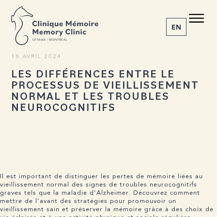
RETOUR AUX ACTUALITÉS
C M
M C
Partager l’article
EN
O
T
T
A
W
A | MONTRÉAL
18 AVRIL 2024
LES DIFFÉRENCES ENTRE LE
1-855-777-4073
PROCESSUS DE VIEILLISSEMENT
Accueil
NORMAL ET LES TROUBLES
À propos
NEUROCOGNITIFS
Nos services
La maladie
Actualités
Rendez-vous
Il est important de distinguer les pertes de mémoire liées au
vieillissement normal des signes de troubles neurocognitifs
graves tels que la maladie d’Alzheimer. Découvrez comment
mettre de l’avant des stratégies pour promouvoir un
vieillissement sain et préserver la mémoire grâce à des choix de