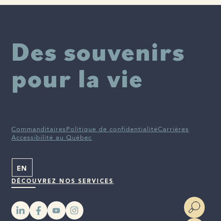
Greicius, M. D. (2019). A quarter century of APOE and
Alzheimer’s disease: Progress to date and the path forward.
Neuron, 101
(5), 820–838.
https://doi.org/10.1016/j.neuron.2019.01.056
eurekamag.com+3PMC+3profiles.wustl.edu+3
Des souvenirs
pour la vie
Commanditaires
Politique de confidentialité
Carrières
Accessibilité au Québec
EN
DÉCOUVREZ NOS SERVICES
YouTube
Instagram