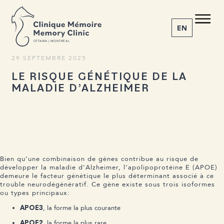
RETOUR AUX ACTUALITÉS
C M
M C
Partager l’article
EN
O
T
T
A
W
A | MONTRÉAL
29 SEPTEMBRE 2025
LE RISQUE GÉNÉTIQUE DE LA
1-855-777-4073
MALADIE D’ALZHEIMER
Accueil
À propos
Nos services
La maladie
Actualités
Rendez-vous
Bien qu’une combinaison de gènes contribue au risque de
développer la maladie d’Alzheimer, l’apolipoprotéine E (APOE)
demeure le facteur génétique le plus déterminant associé à ce
trouble neurodégénératif. Ce gène existe sous trois isoformes
ou types principaux:
, la forme la plus courante
APOE3
, la forme la plus rare
APOE2