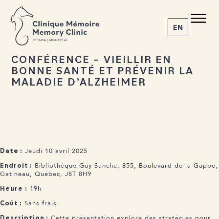
RETOUR AUX ACTUALITÉS
C M
M C
Partager l’événement
EN
O
T
T
A
W
A | MONTRÉAL
CONFÉRENCE – VIEILLIR EN
BONNE SANTÉ ET PRÉVENIR LA
1-855-777-4073
MALADIE D’ALZHEIMER
Accueil
À propos
Nos services
La maladie
Actualités
Jeudi 10 avril 2025
Date :
Rendez-vous
Bibliothèque Guy-Sanche, 855, Boulevard de la Gappe,
Endroit :
Gatineau, Québec, J8T 8H9
19h
Heure :
Sans frais
Coût :
Cette présentation explore des stratégies pour
Description :