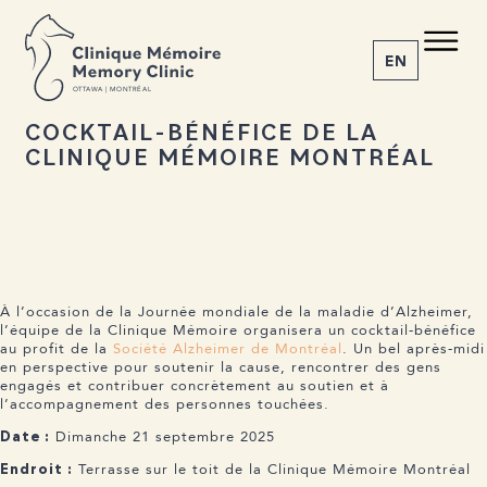
RETOUR AUX ACTUALITÉS
C M
M C
Partager l’événement
EN
O
T
T
A
W
A | MONTRÉAL
COCKTAIL-BÉNÉFICE DE LA
CLINIQUE MÉMOIRE MONTRÉAL
1-855-777-4073
Accueil
À propos
Nos services
La maladie
À l’occasion de la Journée mondiale de la maladie d’Alzheimer,
Actualités
l’équipe de la Clinique Mémoire organisera un cocktail-bénéfice
Rendez-vous
au profit de la
Société Alzheimer de Montréal
. Un bel après-midi
en perspective pour soutenir la cause, rencontrer des gens
engagés et contribuer concrètement au soutien et à
l’accompagnement des personnes touchées.
Dimanche 21 septembre 2025
Date :
Terrasse sur le toit de la Clinique Mémoire Montréal
Endroit :